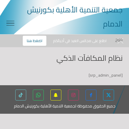
جمعية التنمية الأهلية بكورنيش
الدمام
موج
الجمعة, 07/08/2026
0507868566
info@mouj.org
اطلع على مجالس العيد في أحيائكم
اضغط هنا
نظام المكافآت الذكي
[srp_admin_panel]
جميع الحقوق محفوظة لجمعية التنمية الأهلية بكورنيش الدمام