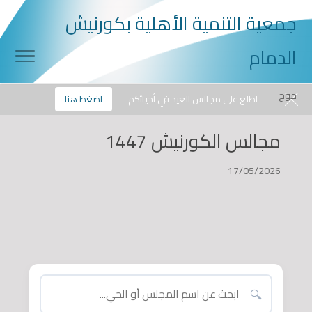
جمعية التنمية الأهلية بكورنيش
الدمام
موج
الأحد, 09/08/2026
0507868566
info@mouj.org
اطلع على مجالس العيد في أحيائكم
اضغط هنا
مجالس الكورنيش 1447
17/05/2026