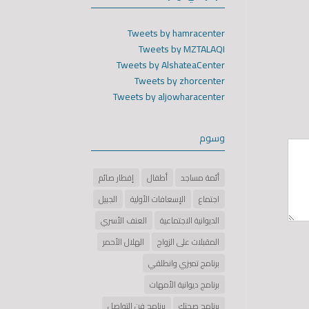
Tweets by hamracenter
Tweets by MZTALAQI
Tweets by AlshateaCenter
Tweets by zhorcenter
Tweets by aljowharacenter
وسوم
أئمة مساجد
أطفال
إفطار صائم
اجتماع
الإسعافات الأولية
الجبيل
الديوانية الاجتماعية
العنف الأسري
المقبلات على الزواج
الهلال الأحمر
برنامج تميزي وانطلقي
برنامج ديوانية الأمهات
برنامج صحتك
برنامج فن التواصل