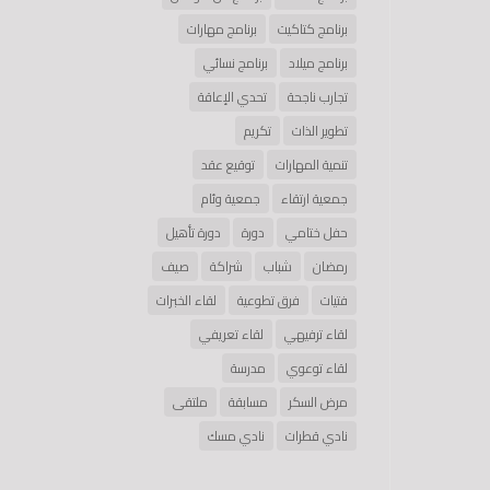
برنامج كتاكيت
برنامج مهارات
برنامج ميلاد
برنامج نسائي
تجارب ناجحة
تحدي الإعاقة
تطوير الذات
تكريم
تنمية المهارات
توقيع عقد
جمعية ارتقاء
جمعية وئام
حفل ختامي
دورة
دورة تأهيل
رمضان
شباب
شراكة
صيف
فتيات
فرق تطوعية
لقاء الخبرات
لقاء ترفيهي
لقاء تعريفي
لقاء توعوي
مدرسة
مرض السكر
مسابقة
ملتقى
نادي قطرات
نادي مسك