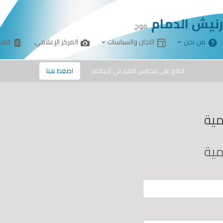
رنيش الدمام
موج
من نحن
اللجان والسياسات
المركز الإعلامي
التقا
info@mou
اطلع على مجالس العيد في أحيائكم
اضغط هنا
مية
مية