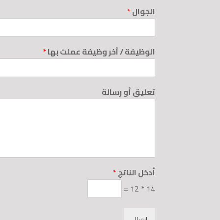
الجوال
*
الوظيفة / آخر وظيفة عملت بها
*
تعليق أو رسالة
أدخل الناتج
*
=
12
*
14
إرسال