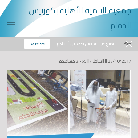
جمعية التنمية الأهلية بكورنيش
الدمام
موج
الخميس, 06/08/2026
0507868566
info@mouj.org
اطلع على مجالس العيد في أحيائكم
اضغط هنا
27/10/2017 ||
الشاطئ
||
3٬765 مشاهدة