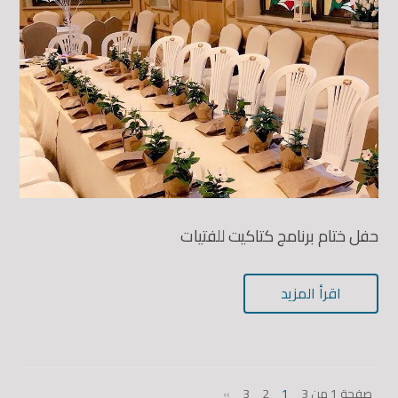
حفل ختام برنامج كتاكيت للفتيات
اقرأ المزيد
صفحة 1 من 3
1
2
3
»