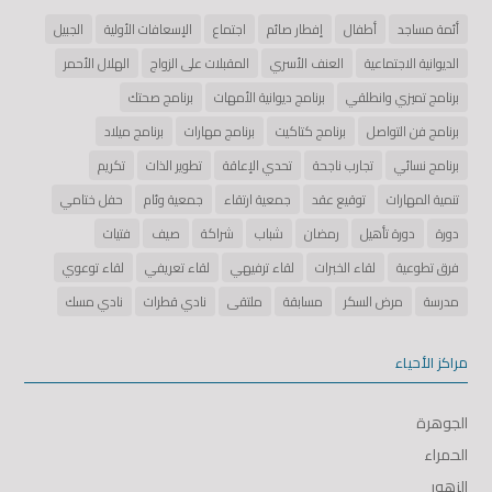
أئمة مساجد
أطفال
إفطار صائم
اجتماع
الإسعافات الأولية
الجبيل
الديوانية الاجتماعية
العنف الأسري
المقبلات على الزواج
الهلال الأحمر
برنامج تميزي وانطلقي
برنامج ديوانية الأمهات
برنامج صحتك
برنامج فن التواصل
برنامج كتاكيت
برنامج مهارات
برنامج ميلاد
برنامج نسائي
تجارب ناجحة
تحدي الإعاقة
تطوير الذات
تكريم
تنمية المهارات
توقيع عقد
جمعية ارتقاء
جمعية وئام
حفل ختامي
دورة
دورة تأهيل
رمضان
شباب
شراكة
صيف
فتيات
فرق تطوعية
لقاء الخبرات
لقاء ترفيهي
لقاء تعريفي
لقاء توعوي
مدرسة
مرض السكر
مسابقة
ملتقى
نادي قطرات
نادي مسك
مراكز الأحياء
الجوهرة
الحمراء
الزهور