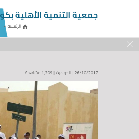
جمعية التنمية الأهلية بكو
الرئيسية
السبت, 08/08/2026
0507868566
uj.org
26/10/2017 ||
الجوهرة
||
1٬309 مشاهدة