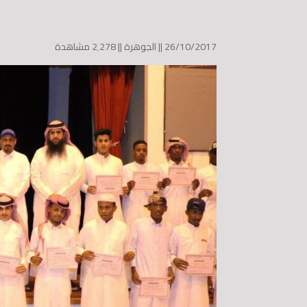
26/10/2017 ||
الجوهرة
||
2٬278 مشاهدة