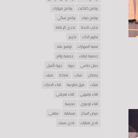
برنامج كتاكيت
برنامج مهارات
برنامج ميلاد
برنامج نسائي
تجارب ناجحة
تحدي الإعاقة
تطوير الذات
تكريم
تنمية المهارات
توقيع عقد
جمعية ارتقاء
جمعية وئام
حفل ختامي
دورة
دورة تأهيل
رمضان
شباب
شراكة
صيف
فتيات
فرق تطوعية
لقاء الخبرات
لقاء ترفيهي
لقاء تعريفي
لقاء توعوي
مدرسة
مرض السكر
مسابقة
ملتقى
نادي قطرات
نادي مسك