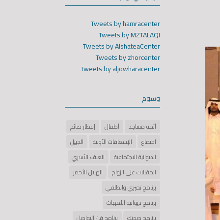
Tweets by hamracenter
Tweets by MZTALAQI
Tweets by AlshateaCenter
Tweets by zhorcenter
Tweets by aljowharacenter
وسوم
أئمة مساجد
أطفال
إفطار صائم
اجتماع
الإسعافات الأولية
الجبيل
الديوانية الاجتماعية
العنف الأسري
المقبلات على الزواج
الهلال الأحمر
برنامج تميزي وانطلقي
برنامج ديوانية الأمهات
برنامج صحتك
برنامج فن التواصل